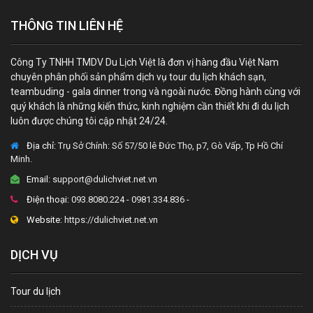
THÔNG TIN LIÊN HỆ
Công Ty TNHH TMDV Du Lịch Việt là đơn vị hàng đầu Việt Nam
chuyên phân phối sản phẩm dịch vụ tour du lịch khách sạn,
teambuding - gala dinner trong và ngoài nước. Đồng hành cùng với
quý khách là những kiến thức, kinh nghiệm cần thiết khi đi du lịch
luôn được chúng tôi cập nhật 24/24.
Địa chỉ:
Trụ Sở Chính: Số 57/50 lê Đức Thọ, p7, Gò Vấp, Tp Hồ Chí
Minh.
Email:
support@dulichviet.net.vn
Điện thoại:
093.8080.224 - 0981.334.836 -
Website:
https://dulichviet.net.vn
DỊCH VỤ
Tour du lịch