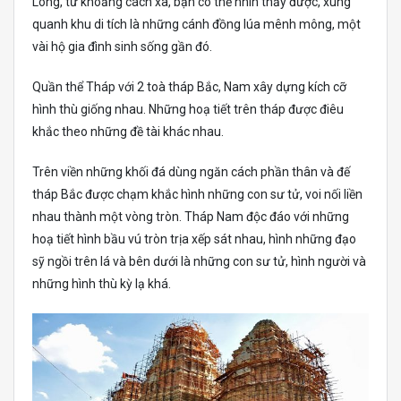
Long, từ khoảng cách xa, bạn có thể nhìn thấy được, xung
quanh khu di tích là những cánh đồng lúa mênh mông, một
vài hộ gia đình sinh sống gần đó.
Quần thể Tháp với 2 toà tháp Bắc, Nam xây dựng kích cỡ
hình thù giống nhau. Những hoạ tiết trên tháp được điêu
khắc theo những đề tài khác nhau.
Trên viền những khối đá dùng ngăn cách phần thân và đế
tháp Bắc được chạm khắc hình những con sư tử, voi nối liền
nhau thành một vòng tròn. Tháp Nam độc đáo với những
hoạ tiết hình bầu vú tròn trịa xếp sát nhau, hình những đạo
sỹ ngồi trên lá và bên dưới là những con sư tử, hình người và
những hình thù kỳ lạ khá.