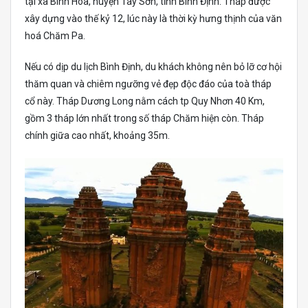
tại xã Bình Hoà, huyện Tây Sơn, tỉnh Bình Định. Tháp được
xây dựng vào thế kỷ 12, lúc này là thời kỳ hưng thịnh của văn
hoá Chăm Pa.
Nếu có dịp du lịch Bình Định, du khách không nên bỏ lỡ cơ hội
thăm quan và chiêm ngưỡng vẻ đẹp độc đáo của toà tháp
cổ này. Tháp Dương Long nằm cách tp Quy Nhơn 40 Km,
gồm 3 tháp lớn nhất trong số tháp Chăm hiện còn. Tháp
chính giữa cao nhất, khoảng 35m.