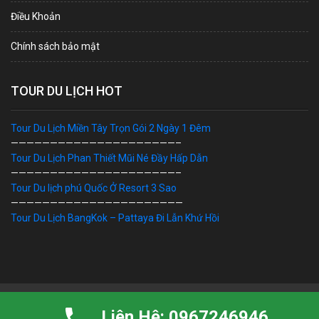
Điều Khoản
Chính sách bảo mật
TOUR DU LỊCH HOT
Tour Du Lịch Miền Tây Trọn Gói 2 Ngày 1 Đêm
—————————————————————–
Tour Du Lịch Phan Thiết Mũi Né Đầy Hấp Dẫn
—————————————————————–
Tour Du lịch phú Quốc Ở Resort 3 Sao
——————————————————————
Tour Du Lịch BangKok – Pattaya Đi Lẫn Khứ Hồi
Bản Quyền © 2019 DU LỊCH VIỆT. Ghi rõ nguồn "dulichviet.Net.vn"
Liên Hệ: 0967246946
khi sử dụng thông tin từ website này.