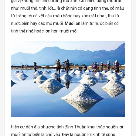
gia vị không thể thiếu trong thức ăn. Có nhiều dạng muối ăn
như: muối thô, tinh, iốt,.. là chất rắn có dạng tinh thể, có màu
từ trắng tới có vết cảu màu hồng hay xám rất nhạt, thu từ
nước biển hay các mỏ muối.
Muối ăn
làm từ nước biển có
tinh thể nhỏ hoặc lớn hơn muối mỏ.
Hiện cư dân địa phương tỉnh Bình Thuận khai thác nguồn lợi
muối ăn từ biển là chủ yếu. Đây là nguồn lợi kinh tế cũng