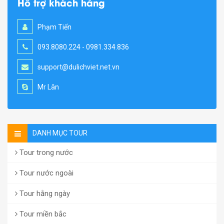
Hỗ trợ khách hàng
Phạm Tiến
093.8080.224 - 0981.334.836
support@dulichviet.net.vn
Mr Lân
DANH MỤC TOUR
Tour trong nước
Tour nước ngoài
Tour hằng ngày
Tour miền bắc