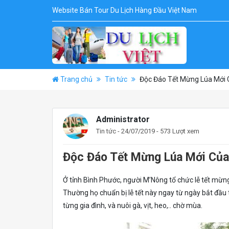
Website Bán Tour Du Lịch Hàng Đầu Việt Nam
Trang chủ
Tin tức
Độc Đáo Tết Mừng Lúa Mới
Administrator
Tin tức
- 24/07/2019 - 573 Lượt xem
Độc Đáo Tết Mừng Lúa Mới Củ
Ở tỉnh Bình Phước, người M’Nông tổ chức lễ tết mừng
Thường họ chuẩn bị lễ tết này ngay từ ngày bắt đầu 
từng gia đình, và nuôi gà, vịt, heo,.. chờ mùa.