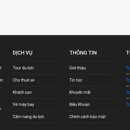
DỊCH VỤ
THÔNG TIN
T
t
Tour du lịch
Giới thiệu
To
—
ớc.
Cho thuê xe
Tin tức
To
—
Khách sạn
Khuyến mãi
To
—
Vé máy bay
Điều Khoản
To
p
Cẩm nang du lịch
Chính sách bảo mật