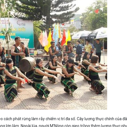
eo cách phát rừng làm rẫy chiếm vị trí đa số. Cây lương thực chính của đ
hông lớn lắm. Ngoài lúa, người M’Nông còn gieo trồng thêm lương thực ph