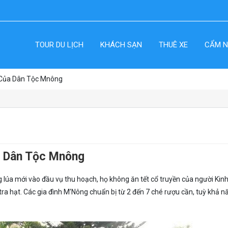
TOUR DU LỊCH
KHÁCH SẠN
THUÊ XE
CẨM N
 Của Dân Tộc Mnông
a Dân Tộc Mnông
 lúa mới vào đầu vụ thu hoạch, họ không ăn tết cổ truyền của người Kinh
tra hạt. Các gia đình M’Nông chuẩn bị từ 2 đến 7 ché rượu cần, tuỳ khả n