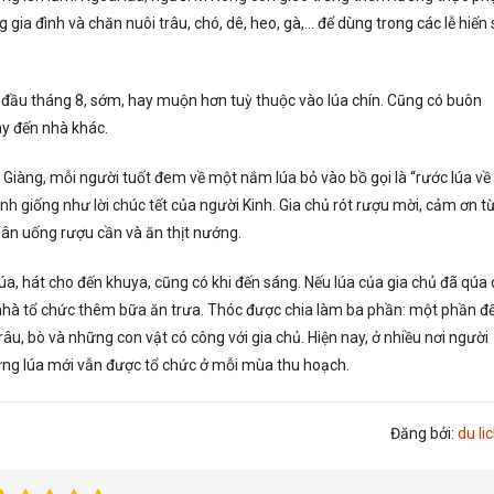
gia đình và chăn nuôi trâu, chó, dê, heo, gà,… để dùng trong các lễ hiến 
 đầu tháng 8, sớm, hay muộn hơn tuỳ thuộc vào lúa chín. Cũng có buôn
ày đến nhà khác.
ng Giàng, mỗi người tuốt đem về một nắm lúa bỏ vào bồ gọi là “rước lúa về
nh giống như lời chúc tết của người Kinh. Gia chủ rót rượu mời, cảm ơn t
ân uống rượu cần và ăn thịt nướng.
úa, hát cho đến khuya, cũng có khi đến sáng. Nếu lúa của gia chủ đã qúa 
 nhà tổ chức thêm bữa ăn trưa. Thóc được chia làm ba phần: một phần để
, bò và những con vật có công với gia chủ. Hiện nay, ở nhiều nơi người
ừng lúa mới vẫn được tổ chức ở mỗi mùa thu hoạch.
Đăng bởi:
du lic