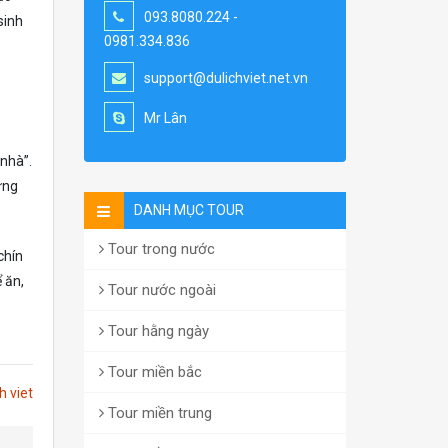
093.8080.224 -
sinh
0981.334.836
support@dulichviet.net.vn
Mr Lân
 nhà”.
ừng
DANH MỤC TOUR
Tour trong nước
chín
 ăn,
Tour nước ngoài
Tour hằng ngày
Tour miền bắc
h viet
Tour miền trung