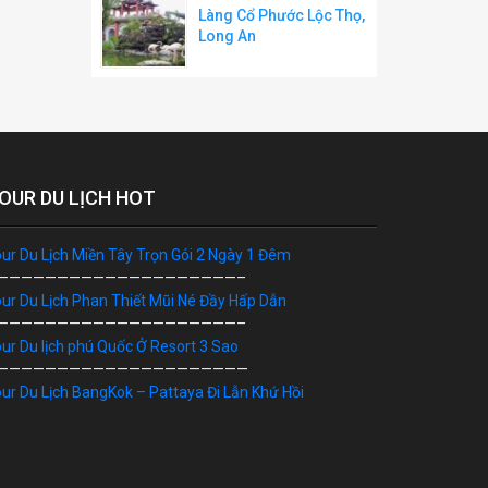
Làng Cổ Phước Lộc Thọ,
Long An
OUR DU LỊCH HOT
ur Du Lịch Miền Tây Trọn Gói 2 Ngày 1 Đêm
————————————————————–
ur Du Lịch Phan Thiết Mũi Né Đầy Hấp Dẫn
————————————————————–
ur Du lịch phú Quốc Ở Resort 3 Sao
—————————————————————
ur Du Lịch BangKok – Pattaya Đi Lẫn Khứ Hồi