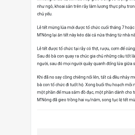
như ngô, khoai sắn trên rẫy làm lương thực phụ trong 
chủ yếu.
Lễ tết mừng lúa mới được tổ chức cuối tháng 7 hoặc
M’Nông lại ăn tết này kéo dài cả nửa tháng từ nhà n
Lễ tết được tổ chức tại rẫy có thịt, rượu, cơm để cú
Sau đó bà con quay ra chúc gia chủ những câu tốt là
người, sau đó mọi người quây quanh đống lửa giữa s
Khi đã no say cồng chiêng nổi lên, tất cả đều nhảy m
bà con tổ chức đi tuốt hộ. Xong buổi thu hoạch mỗi
một phần để mua sắm đồ đạc, một phần dành cho trâu
M’Nông đã gieo trồng hai vụ/năm, song tục lệ tết m