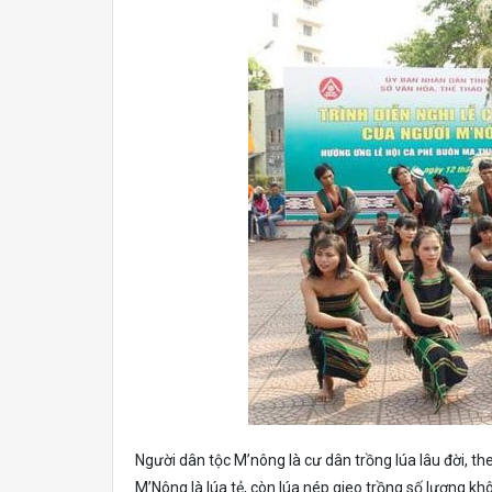
Người dân tộc M’nông là cư dân trồng lúa lâu đời, th
M’Nông là lúa tẻ, còn lúa nép gieo trồng số lượng k