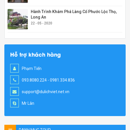
Hành Trình Khám Phá Làng Cổ Phước Lộc Thọ,
Long An
22 - 05 - 2020
Hỗ trợ khách hàng
Phạm Tiến
093.8080.224 - 0981.334.836
support@dulichviet.net.vn
Mr Lân