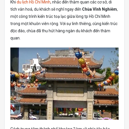
Khi
du lịch Hồ Chí Minh
, nhắc đến thăm quan các cơ sở, di
tích văn hoá, du khách sẽ nghĩ ngay đến
Chùa Vĩnh Nghiêm
,
một công trình kiến trúc toạ lạc giữa lòng tp Hồ Chí Minh
trong một khuôn viên rộng. Với sự linh thiêng, cùng kiến trúc
độc đáo, chùa đã thu hút hàng ngàn du khách đến thăm
quan.
Cách trung tâm thành phố khoảng 2 km về phía tây bắc,