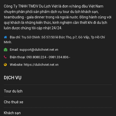
Công Ty TNHH TMDV Du Lịch Việt là đơn vị hàng đầu Việt Nam
chuyên phân phối sản phẩm dịch vụ tour du lịch khách sạn,
teambuding - gala dinner trong và ngoài nước. Đồng hành cùng với
quý khách là những kiến thức, kinh nghiệm cần thiết khi đi du lịch
luôn được chúng tôi cập nhật 24/24.
Địa chỉ:
Trụ Sở Chính: Số 57/50 lê Đức Thọ, p7, Gò Vấp, Tp Hồ Chí
Minh.
Email:
support@dulichviet.net.vn
Điện thoại:
093.8080.224 - 0981.334.836 -
Website:
https://dulichviet.net.vn
DỊCH VỤ
Tour du lịch
Cho thuê xe
Khách sạn