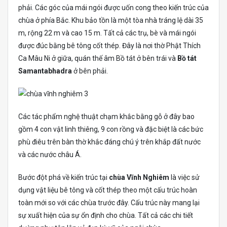
phải. Các góc của mái ngói được uốn cong theo kiến ​​trúc của
chùa ở phía Bắc. Khu bảo tồn là một tòa nhà tráng lệ dài 35
m, rộng 22 m và cao 15 m. Tất cả các trụ, bè và mái ngói
được đúc bằng bê tông cốt thép. Đây là nơi thờ Phật Thích
Ca Mâu Ni ở giữa, quán thế âm Bồ tát ở bên trái và
Bồ tát
Samantabhadra
ở bên phải.
Các tác phẩm nghệ thuật chạm khắc bằng gỗ ở đây bao
gồm 4 con vật linh thiêng, 9 con rồng và đặc biệt là các bức
phù điêu trên bàn thờ khắc đáng chú ý trên khắp đất nước
và các nước châu Á.
Bước đột phá về kiến ​​trúc tại
chùa Vĩnh Nghiêm
là việc sử
dụng vật liệu bê tông và cốt thép theo một cấu trúc hoàn
toàn mới so với các chùa trước đây. Cấu trúc này mang lại
sự xuất hiện của sự ổn định cho chùa. Tất cả các chi tiết