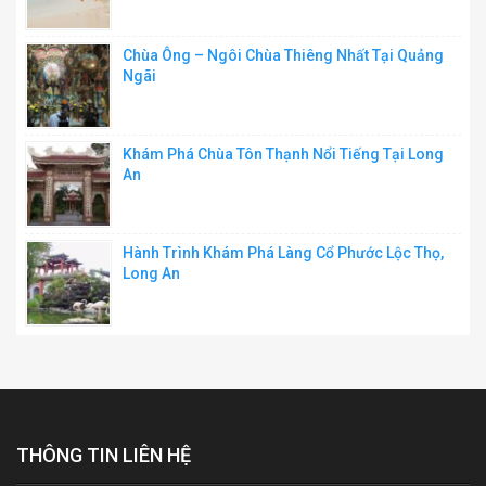
Chùa Ông – Ngôi Chùa Thiêng Nhất Tại Quảng
Ngãi
Khám Phá Chùa Tôn Thạnh Nổi Tiếng Tại Long
An
Hành Trình Khám Phá Làng Cổ Phước Lộc Thọ,
Long An
THÔNG TIN LIÊN HỆ