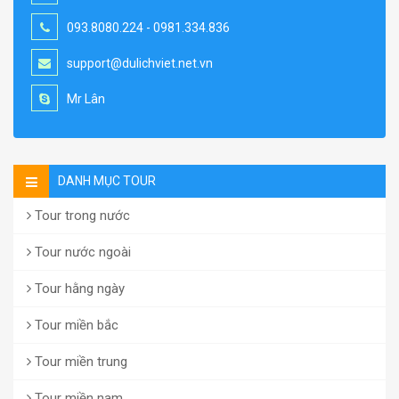
093.8080.224 - 0981.334.836
support@dulichviet.net.vn
Mr Lân
DANH MỤC TOUR
Tour trong nước
Tour nước ngoài
Tour hằng ngày
Tour miền bắc
Tour miền trung
Tour miền nam