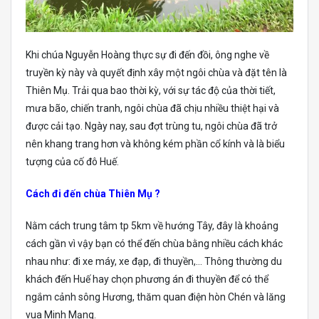
Khi chúa Nguyễn Hoàng thực sự đi đến đồi, ông nghe về
truyền kỳ này và quyết định xây một ngôi chùa và đặt tên là
Thiên Mụ. Trải qua bao thời kỳ, với sự tác độ của thời tiết,
mưa bão, chiến tranh, ngôi chùa đã chịu nhiều thiệt hại và
được cải tạo. Ngày nay, sau đợt trùng tu, ngôi chùa đã trở
nên khang trang hơn và không kém phần cổ kính và là biểu
tượng của cố đô Huế.
Cách đi đến chùa Thiên Mụ ?
Nằm cách trung tâm tp 5km về hướng Tây, đây là khoảng
cách gần vì vậy bạn có thể đến chùa bằng nhiều cách khác
nhau như: đi xe máy, xe đạp, đi thuyền,… Thông thường du
khách đến Huế hay chọn phương án đi thuyền để có thể
ngắm cảnh sông Hương, thăm quan điện hòn Chén và lăng
vua Minh Mạng.