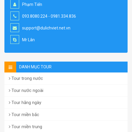
Phạm Tiến
093.8080.224 - 0981.334.836
support@dulichviet.net.vn
Mr Lân
DANH MỤC TOUR
Tour trong nước
Tour nước ngoài
Tour hằng ngày
Tour miền bắc
Tour miền trung