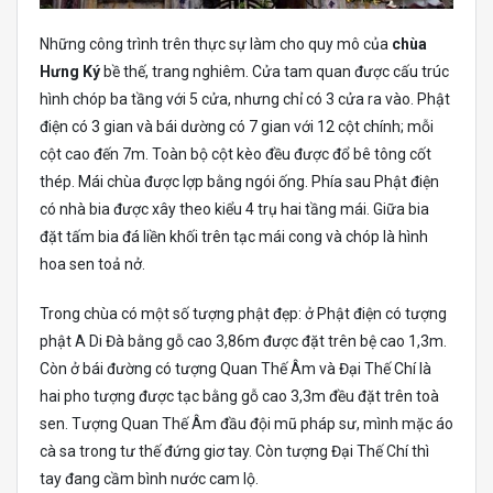
Những công trình trên thực sự làm cho quy mô của
chùa
Hưng Ký
bề thế, trang nghiêm. Cửa tam quan được cấu trúc
hình chóp ba tầng với 5 cửa, nhưng chỉ có 3 cửa ra vào. Phật
điện có 3 gian và bái dường có 7 gian với 12 cột chính; mỗi
cột cao đến 7m. Toàn bộ cột kèo đều được đổ bê tông cốt
thép. Mái chùa được lợp bằng ngói ống. Phía sau Phật điện
có nhà bia được xây theo kiểu 4 trụ hai tầng mái. Giữa bia
đặt tấm bia đá liền khối trên tạc mái cong và chóp là hình
hoa sen toả nở.
Trong chùa có một số tượng phật đẹp: ở Phật điện có tượng
phật A Di Đà bằng gỗ cao 3,86m được đặt trên bệ cao 1,3m.
Còn ở bái đường có tượng Quan Thế Âm và Đại Thế Chí là
hai pho tượng được tạc bằng gỗ cao 3,3m đều đặt trên toà
sen. Tượng Quan Thế Âm đầu đội mũ pháp sư, mình mặc áo
cà sa trong tư thế đứng giơ tay. Còn tượng Đại Thế Chí thì
tay đang cầm bình nước cam lộ.