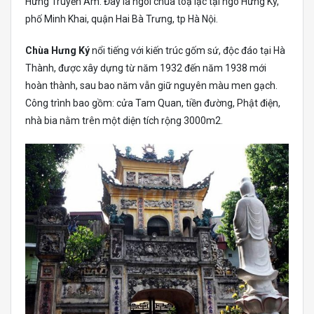
Hưng Truyền Am. Đây là ngôi chùa toạ lạc tại ngõ Hưng Ký,
phố Minh Khai, quận Hai Bà Trưng, tp Hà Nội.
Chùa Hưng Ký
nổi tiếng với kiến trúc gốm sứ, độc đáo tại Hà
Thành, được xây dựng từ năm 1932 đến năm 1938 mới
hoàn thành, sau bao năm vẫn giữ nguyên màu men gạch.
Công trình bao gồm: cửa Tam Quan, tiền đường, Phật điện,
nhà bia nằm trên một diện tích rộng 3000m2.