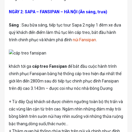
NGÀY 2: SAPA – FANSIPAN – HÀ NỘI (Ăn sáng, trưa)
Sáng
: Sau bữa sáng, tiếp tục tour Sapa 2 ngày 1 đêm xe đưa
quý khách đến điểm làm thủ tục lên cáp treo, bắt đầu hành
trình chinh phục và khám phá đỉnh
núi Fansipan
.
khách tới ga
cáp treo Fansipan
để bắt đầu cuộc hành trình
chinh phục Fansipan bằng hệ thống cáp treo hiện đại nhất thế
giới lên đến 2800m sau đó tiếp tục chinh phục đỉnh Fansipan
trên độ cao 3.143m – được coi như nóc nhà Đông Dương
+ Từ đây Quý khách sẽ được chiêm ngưỡng toàn bộ thị trấn và
các vùng lân cận từ trên cao. Ngắm nhìn những đám mây trôi
bồng bềnh trên sườn núi hay nhìn xuống với những thửa ruộng
bậc thang,dòng suối,thác nước…
+ Thăm quan hệ thống chùa triền trên núi và chinh phục đỉnh