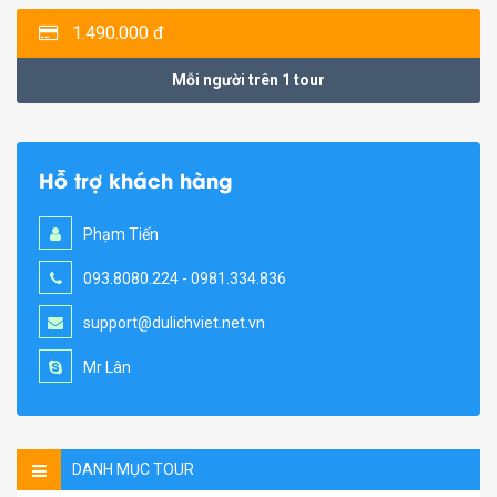
1.490.000 đ
Mỗi người trên 1 tour
Hỗ trợ khách hàng
Phạm Tiến
093.8080.224 - 0981.334.836
support@dulichviet.net.vn
Mr Lân
DANH MỤC TOUR