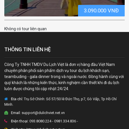
TOUR LIÊN QUAN
3.090.000 VNĐ
Không có tour liên quan
THÔNG TIN LIÊN HỆ
Công Ty TNHH TMDV Du Lịch Việt là đơn vị hàng đầu Việt Nam
chuyên phân phối sản phẩm dịch vụ tour du lịch khách sạn,
teambuding - gala dinner trong và ngoài nước. Đồng hành cùng với
quý khách là những kiến thức, kinh nghiệm cần thiết khi đi du lịch
luôn được chúng tôi cập nhật 24/24.
Địa chỉ:
Trụ Sở Chính: Số 57/50 lê Đức Thọ, p7, Gò Vấp, Tp Hồ Chí
Minh.
Email:
support@dulichviet.net.vn
Điện thoại:
093.8080.224 - 0981.334.836 -