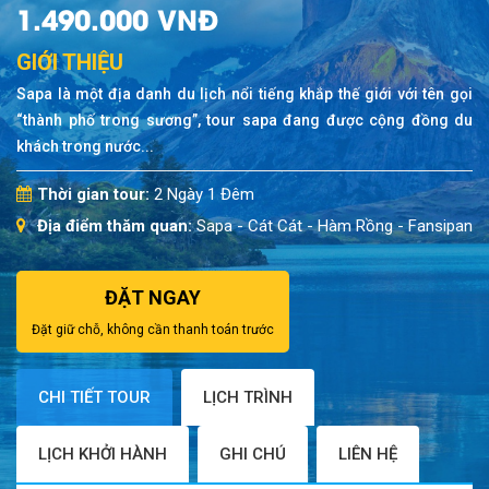
1.490.000 VNĐ
GIỚI THIỆU
Sapa là một địa danh du lịch nổi tiếng khắp thế giới với tên gọi
“thành phố trong sương”, tour sapa đang được cộng đồng du
khách trong nước...
Thời gian tour:
2 Ngày 1 Đêm
Địa điểm thăm quan:
Sapa - Cát Cát - Hàm Rồng - Fansipan
ĐẶT NGAY
Đặt giữ chỗ, không cần thanh toán trước
CHI TIẾT TOUR
LỊCH TRÌNH
LỊCH KHỞI HÀNH
GHI CHÚ
LIÊN HỆ