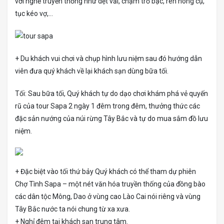
với nghề truyền thống như dệt vải, chạm trổ bạc, rèn nông cụ,
tục kéo vợ,…
+ Du khách vui chơi và chụp hình lưu niệm sau đó hướng dẫn
viên đưa quý khách về lại khách sạn dùng bữa tối.
Tối: Sau bữa tối, Quý khách tự do dạo chơi khám phá vẻ quyến
rũ của tour Sapa 2 ngày 1 đêm trong đêm, thưởng thức các
đặc sản nướng của núi rừng Tây Bắc và tự do mua sắm đồ lưu
niệm.
+ Đặc biệt vào tối thứ bảy Quý khách có thể tham dự phiên
Chợ Tình Sapa – một nét văn hóa truyền thống của đồng bào
các dân tộc Mông, Dao ở vùng cao Lào Cai nói riêng và vùng
Tây Bắc nước ta nói chung từ xa xưa.
+ Nghỉ đêm tại khách sạn trung tâm.