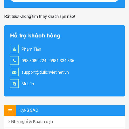
Rất tiếc! Không tìm thấy khách sạn nào!
Hỗ trợ khách hàng
Phạm Tiến
093.8080.224 - 0981.334.836
support@dulichviet.net.vn
Mr Lân
HẠNG SAO
Nhà nghỉ & Khách sạn