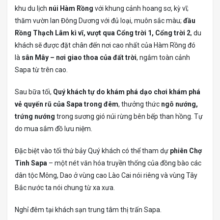
khu du lịch
núi Hàm Rồng
với khung cảnh hoang sơ, kỳ vĩ;
thăm vườn lan Đông Dương với đủ loại, muôn sắc màu;
đầu
Rồng Thạch Lâm kì vĩ, vượt qua Cổng trời 1, Cổng trời 2
, du
khách sẽ được đặt chân đến nơi cao nhất của Hàm Rồng đó
là
sân Mây – nơi giao thoa của đất trời
, ngắm toàn cảnh
Sapa từ trên cao.
Sau bữa tối,
Quý khách tự do khám phá dạo chơi khám phá
vẻ quyến rũ của Sapa trong đêm
, thưởng thức
ngô nướng,
trứng nướng
trong sương gió núi rừng bên bếp than hồng. Tự
do mua sắm đồ lưu niệm.
Đặc biệt vào tối thứ bảy Quý khách có thể tham dự
phiên Chợ
Tình Sapa
– một nét văn hóa truyền thống của đồng bào các
dân tộc Mông, Dao ở vùng cao Lào Cai nói riêng và vùng Tây
Bắc nước ta nói chung từ xa xưa.
Nghỉ đêm tại khách sạn trung tâm thị trấn Sapa.