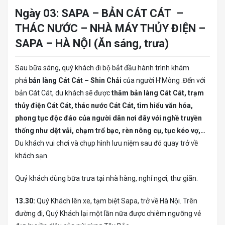
Ngày 03: SAPA – BẢN CÁT CÁT –
THÁC NƯỚC – NHÀ MÁY THỦY ĐIỆN –
SAPA – HÀ NỘI (Ăn sáng, trưa)
Sau bữa sáng, quý khách đi bộ bắt đầu hành trình khám
phá
bản làng Cát Cát – Shin Chải
của người H’Mông .Đến với
bản Cát Cát, du khách sẽ được
thăm bản làng Cát Cát, trạm
thủy điện Cát Cát, thác nước Cát Cát, tìm hiểu văn hóa,
phong tục độc đáo của người dân nơi đây với nghề truyền
thống như dệt vải, chạm trổ bạc, rèn nông cụ, tục kéo vợ,…
Du khách vui chơi và chụp hình lưu niệm sau đó quay trở về
khách sạn.
Quý khách dùng bữa trưa tại nhà hàng, nghỉ ngơi, thư giãn.
13.30:
Quý Khách lên xe, tạm biệt Sapa, trở về Hà Nội. Trên
đường đi, Quý Khách lại một lần nữa được chiêm ngưỡng vẻ