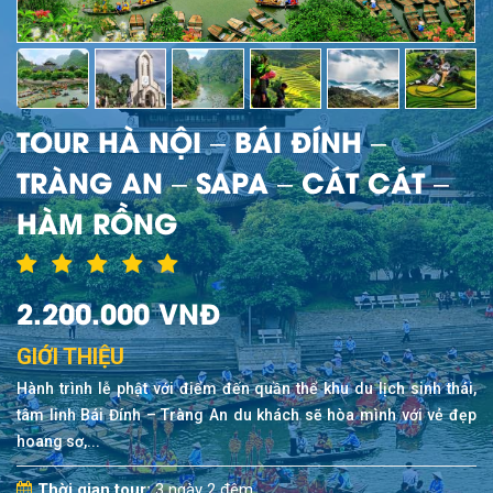
TOUR HÀ NỘI – BÁI ĐÍNH –
TRÀNG AN – SAPA – CÁT CÁT –
HÀM RỒNG
2.200.000 VNĐ
GIỚI THIỆU
Hành trình lễ phật với điểm đến quần thể khu du lịch sinh thái,
tâm linh Bái Đính – Tràng An du khách sẽ hòa mình với vẻ đẹp
hoang sơ,...
Thời gian tour:
3 ngày 2 đêm