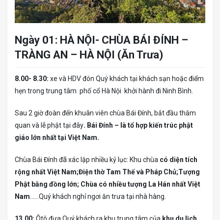
Ngày 01: HÀ NỘI- CHÙA BÁI ĐÍNH –
TRÀNG AN – HÀ NỘI (Ăn Trưa)
8.00- 8.30:
xe và HDV đón Quý khách tại khách sạn hoặc điểm
hẹn trong trung tâm phố cổ Hà Nội khởi hành đi Ninh Bình.
Sau 2 giờ đoàn đến khuân viên chùa Bái Đính, bắt đầu thăm
quan và lễ phật tại đây
. Bái Đính – là tổ hợp kiến trúc phật
giáo lớn nhất tại Việt Nam.
Chùa Bái Đính đã xác lập nhiều kỷ lục: Khu chùa
có diện tích
rộng nhất Việt Nam;Điện thờ Tam Thế và Pháp Chủ;Tượng
Phật bằng đồng lớn; Chùa có nhiều tượng La Hán nhất Việt
Nam
……Quý khách nghỉ ngơi ăn trưa tại nhà hàng.
13.00:
Ôtô đưa Quý khách ra khu trung tâm của
khu du lịch