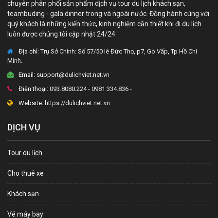
chuyên phân phối sản phẩm dịch vụ tour du lịch khách sạn,
teambuding - gala dinner trong và ngoài nước. Đồng hành cùng với
quý khách là những kiến thức, kinh nghiệm cần thiết khi đi du lịch
luôn được chúng tôi cập nhật 24/24.
Địa chỉ:
Trụ Sở Chính: Số 57/50 lê Đức Thọ, p7, Gò Vấp, Tp Hồ Chí
Minh.
Email:
support@dulichviet.net.vn
Điện thoại:
093.8080.224 - 0981.334.836 -
Website:
https://dulichviet.net.vn
DỊCH VỤ
Tour du lịch
Cho thuê xe
Khách sạn
Vé máy bay