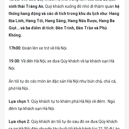
sinh thái Tràng An
, Quý khách xuống đò nhỏ đi thăm quan
hệ
thống hang động và các di tích trong khu du lịch như: Hang
Địa Linh, Hang Tối, Hang Sáng, Hang Nấu Rượu, Hang Ba
Giọt….và ba điểm di tích: Đền Trình, Đền Trần và Phủ
Khổng.
17h00:
Đoàn lên xe trở về Hà Nội.
19.00:
Về đến Hà Nội, xe đưa Qúy khách về lại khách sạn Hà
Nội.
Ăn tối tự do các món ăn đặc sản Hà Nội như bún chả, chả cá,
phở Hà Nội…
Lựa chọn 1:
Qúy khách tự to khám phá Hà Nội về đêm. Ngủ
đêm tại khách sạn Hà Nội.
Lựa chọn 2:
Qúy khách ăn tối tự do sau đó xe đưa Qúy khách
ra ga Hà Nội đáp chuyến tàu buổi tối khởi hành lúc 21.30 đi Lào