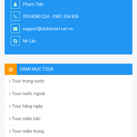
Phạm Tiến
093.8080.224 - 0981.334.836
support@dulichviet.net.vn
Mr Lân
DANH MỤC TOUR
Tour trong nước
Tour nước ngoài
Tour hằng ngày
Tour miền bắc
Tour miền trung