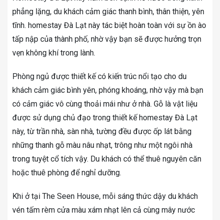
phẳng lặng, du khách cảm giác thanh bình, thân thiện, yên
tĩnh. homestay Đà Lạt này tác biệt hoàn toàn với sự ồn ào
tấp nập của thành phố, nhờ vậy bạn sẽ được hưởng trọn
vẹn không khí trong lành.
Phòng ngủ được thiết kế có kiến trúc nổi tạo cho du
khách cảm giác bình yên, phóng khoáng, nhờ vậy mà bạn
có cảm giác vô cùng thoải mái như ở nhà. Gỗ là vật liệu
được sử dụng chủ đạo trong thiết kế homestay Đà Lạt
này, từ trần nhà, sàn nhà, tường đều được ốp lát bằng
những thanh gỗ màu nâu nhạt, trông như một ngôi nhà
trong tuyệt cổ tích vậy. Du khách có thể thuê nguyên căn
hoặc thuê phòng để nghỉ dưỡng.
Khi ở tại The Seen House, mỗi sáng thức dậy du khách
vén tấm rèm cửa màu xám nhạt lên cả cùng mây nước