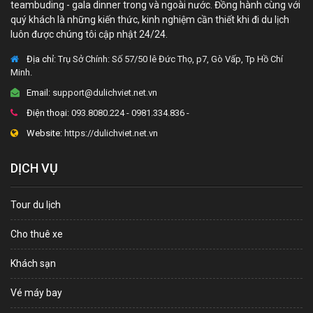
teambuding - gala dinner trong và ngoài nước. Đồng hành cùng với
quý khách là những kiến thức, kinh nghiệm cần thiết khi đi du lịch
luôn được chúng tôi cập nhật 24/24.
Địa chỉ:
Trụ Sở Chính: Số 57/50 lê Đức Thọ, p7, Gò Vấp, Tp Hồ Chí
Minh.
Email:
support@dulichviet.net.vn
Điện thoại:
093.8080.224 - 0981.334.836 -
Website:
https://dulichviet.net.vn
DỊCH VỤ
Tour du lịch
Cho thuê xe
Khách sạn
Vé máy bay