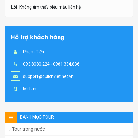
Lỗi:
Không tìm thấy biểu mẫu liên hệ.
Hỗ trợ khách hàng
Phạm Tiến
093.8080.224 - 0981.334.836
support@dulichviet.net.vn
Mr Lân
DANH MỤC TOUR
Tour trong nước