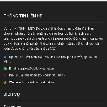
THÔNG TIN LIÊN HỆ
Công Ty TNHH TMDV Du Lịch Việt là đơn vị hàng đầu Việt Nam
chuyên phân phối sản phẩm dịch vụ tour du lịch khách sạn,
teambuding - gala dinner trong và ngoài nước. Đồng hành cùng với
quý khách là những kiến thức, kinh nghiệm cần thiết khi đi du lịch
luôn được chúng tôi cập nhật 24/24.
Địa chỉ:
Trụ Sở Chính: Số 57/50 lê Đức Thọ, p7, Gò Vấp, Tp Hồ Chí
Minh.
Email:
support@dulichviet.net.vn
Điện thoại:
093.8080.224 - 0981.334.836 -
Website:
https://dulichviet.net.vn
DỊCH VỤ
Tour du lịch