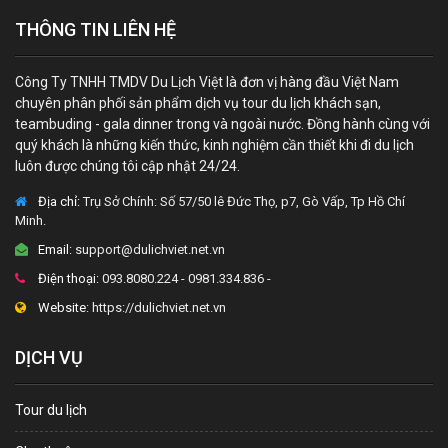
THÔNG TIN LIÊN HỆ
Công Ty TNHH TMDV Du Lịch Việt là đơn vị hàng đầu Việt Nam
chuyên phân phối sản phẩm dịch vụ tour du lịch khách sạn,
teambuding - gala dinner trong và ngoài nước. Đồng hành cùng với
quý khách là những kiến thức, kinh nghiệm cần thiết khi đi du lịch
luôn được chúng tôi cập nhật 24/24.
Địa chỉ:
Trụ Sở Chính: Số 57/50 lê Đức Thọ, p7, Gò Vấp, Tp Hồ Chí
Minh.
Email:
support@dulichviet.net.vn
Điện thoại:
093.8080.224 - 0981.334.836 -
Website:
https://dulichviet.net.vn
DỊCH VỤ
Tour du lịch