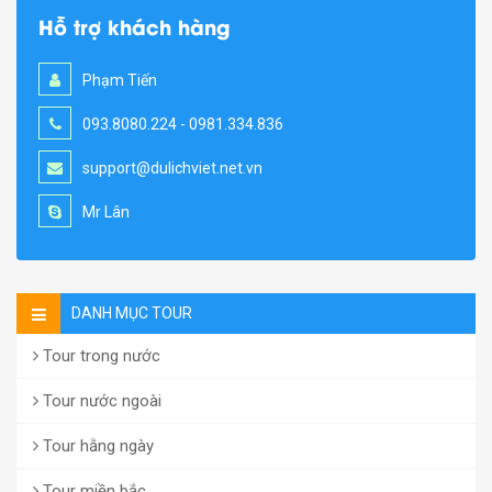
Hỗ trợ khách hàng
Phạm Tiến
093.8080.224 - 0981.334.836
support@dulichviet.net.vn
Mr Lân
DANH MỤC TOUR
Tour trong nước
Tour nước ngoài
Tour hằng ngày
Tour miền bắc