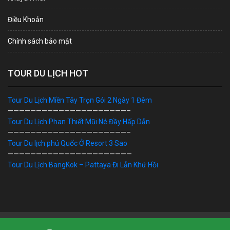
Điều Khoản
Chính sách bảo mật
TOUR DU LỊCH HOT
Tour Du Lịch Miền Tây Trọn Gói 2 Ngày 1 Đêm
—————————————————————–
Tour Du Lịch Phan Thiết Mũi Né Đầy Hấp Dẫn
—————————————————————–
Tour Du lịch phú Quốc Ở Resort 3 Sao
——————————————————————
Tour Du Lịch BangKok – Pattaya Đi Lẫn Khứ Hồi
Bản Quyền © 2019 DU LỊCH VIỆT. Ghi rõ nguồn "dulichviet.Net.vn"