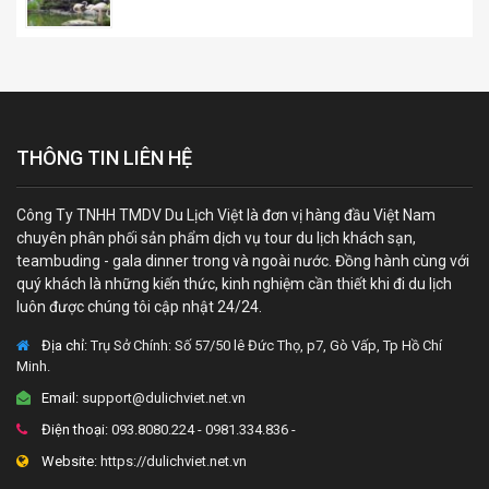
THÔNG TIN LIÊN HỆ
Công Ty TNHH TMDV Du Lịch Việt là đơn vị hàng đầu Việt Nam
chuyên phân phối sản phẩm dịch vụ tour du lịch khách sạn,
teambuding - gala dinner trong và ngoài nước. Đồng hành cùng với
quý khách là những kiến thức, kinh nghiệm cần thiết khi đi du lịch
luôn được chúng tôi cập nhật 24/24.
Địa chỉ:
Trụ Sở Chính: Số 57/50 lê Đức Thọ, p7, Gò Vấp, Tp Hồ Chí
Minh.
Email:
support@dulichviet.net.vn
Điện thoại:
093.8080.224 - 0981.334.836 -
Website:
https://dulichviet.net.vn