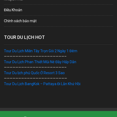
Điều Khoản
Chính sách bảo mật
TOUR DU LỊCH HOT
Tour Du Lịch Miền Tây Trọn Gói 2 Ngày 1 Đêm
—————————————————————–
Tour Du Lịch Phan Thiết Mũi Né Đầy Hấp Dẫn
—————————————————————–
Tour Du lịch phú Quốc Ở Resort 3 Sao
——————————————————————
Tour Du Lịch BangKok – Pattaya Đi Lẫn Khứ Hồi
Bản Quyền © 2019 DU LỊCH VIỆT. Ghi rõ nguồn "dulichviet.Net.vn"