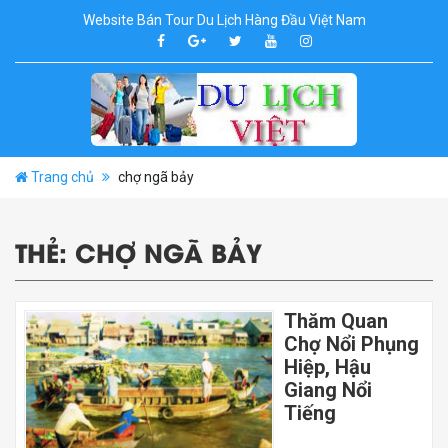
Website Bán Tour Du Lịch Hàng Đầu Việt Nam
Trang chủ
chợ ngã bảy
THẺ:
CHỢ NGÃ BẢY
Thăm Quan
Chợ Nổi Phụng
Hiệp, Hậu
Giang Nổi
Tiếng