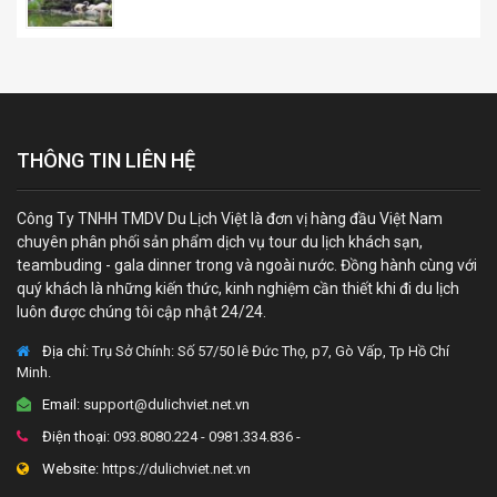
THÔNG TIN LIÊN HỆ
Công Ty TNHH TMDV Du Lịch Việt là đơn vị hàng đầu Việt Nam
chuyên phân phối sản phẩm dịch vụ tour du lịch khách sạn,
teambuding - gala dinner trong và ngoài nước. Đồng hành cùng với
quý khách là những kiến thức, kinh nghiệm cần thiết khi đi du lịch
luôn được chúng tôi cập nhật 24/24.
Địa chỉ:
Trụ Sở Chính: Số 57/50 lê Đức Thọ, p7, Gò Vấp, Tp Hồ Chí
Minh.
Email:
support@dulichviet.net.vn
Điện thoại:
093.8080.224 - 0981.334.836 -
Website:
https://dulichviet.net.vn