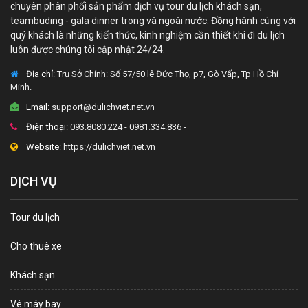
chuyên phân phối sản phẩm dịch vụ tour du lịch khách sạn,
teambuding - gala dinner trong và ngoài nước. Đồng hành cùng với
quý khách là những kiến thức, kinh nghiệm cần thiết khi đi du lịch
luôn được chúng tôi cập nhật 24/24.
Địa chỉ:
Trụ Sở Chính: Số 57/50 lê Đức Thọ, p7, Gò Vấp, Tp Hồ Chí
Minh.
Email:
support@dulichviet.net.vn
Điện thoại:
093.8080.224 - 0981.334.836 -
Website:
https://dulichviet.net.vn
DỊCH VỤ
Tour du lịch
Cho thuê xe
Khách sạn
Vé máy bay