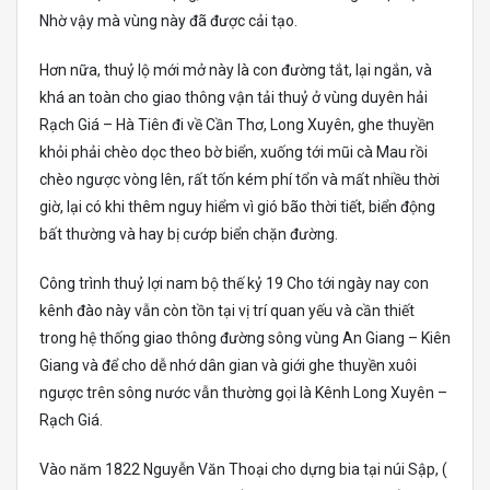
Nhờ vậy mà vùng này đã được cải tạo.
Hơn nữa, thuỷ lộ mới mở này là con đường tắt, lại ngắn, và
khá an toàn cho giao thông vận tải thuỷ ở vùng duyên hải
Rạch Giá – Hà Tiên đi về Cần Thơ, Long Xuyên, ghe thuyền
khỏi phải chèo dọc theo bờ biển, xuống tới mũi cà Mau rồi
chèo ngược vòng lên, rất tốn kém phí tổn và mất nhiều thời
giờ, lại có khi thêm nguy hiểm vì gió bão thời tiết, biển động
bất thường và hay bị cướp biển chặn đường.
Công trình thuỷ lợi nam bộ thế kỷ 19 Cho tới ngày nay con
kênh đào này vẫn còn tồn tại vị trí quan yếu và cần thiết
trong hệ thống giao thông đường sông vùng An Giang – Kiên
Giang và để cho dễ nhớ dân gian và giới ghe thuyền xuôi
ngược trên sông nước vẫn thường gọi là Kênh Long Xuyên –
Rạch Giá.
Vào năm 1822 Nguyễn Văn Thoại cho dựng bia tại núi Sập, (