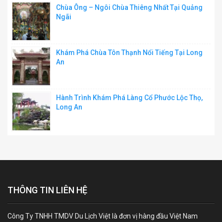
Chùa Ông – Ngôi Chùa Thiêng Nhất Tại Quảng
Ngãi
Khám Phá Chùa Tôn Thạnh Nổi Tiếng Tại Long
An
Hành Trình Khám Phá Làng Cổ Phước Lộc Thọ,
Long An
THÔNG TIN LIÊN HỆ
Công Ty TNHH TMDV Du Lịch Việt là đơn vị hàng đầu Việt Nam