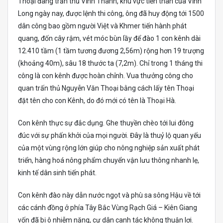
Thoại đang trấn thủ Vĩnh Thanh, khu vực tiền thân của Vĩnh
Long ngày nay, được lệnh thi công, ông đã huy động tới 1500
dân công bao gồm người Việt và Khmer tiến hành phát
quang, đốn cây rậm, vét móc bùn lầy để đào 1 con kênh dài
12.410 tầm (1 tầm tương đương 2,56m) rộng hơn 19 trượng
(khoảng 40m), sâu 18 thước ta (7,2m). Chỉ trong 1 tháng thi
công là con kênh được hoàn chỉnh. Vua thưởng công cho
quan trấn thủ Nguyễn Văn Thoại bằng cách lấy tên Thoại
đặt tên cho con Kênh, do đó mới có tên là Thoại Hà.
Con kênh thực sự đắc dụng. Ghe thuyền chèo tới lui đông
đúc với sự phấn khởi của mọi người. Đây là thuỷ lộ quan yếu
của một vùng rộng lớn giúp cho nông nghiệp sản xuất phát
triển, hàng hoá nông phẩm chuyển vận lưu thông nhanh lẹ,
kinh tế dân sinh tiến phát.
Con kênh đào này dẫn nước ngọt và phù sa sông Hậu về tới
các cánh đồng ở phía Tây Bắc Vùng Rạch Giá – Kiên Giang
vốn đã bị ô nhiễm nặng, cư dân canh tác không thuận lợi.