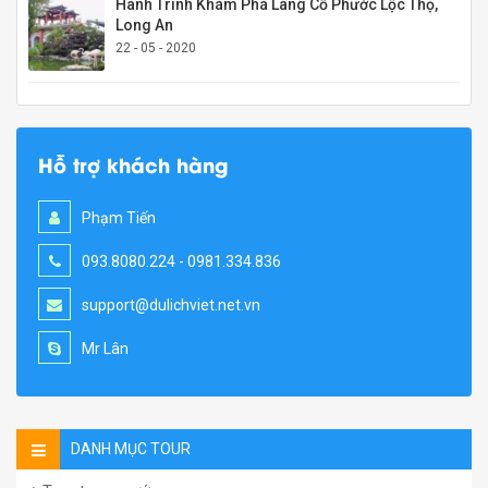
Hành Trình Khám Phá Làng Cổ Phước Lộc Thọ,
Long An
22 - 05 - 2020
Hỗ trợ khách hàng
Phạm Tiến
093.8080.224 - 0981.334.836
support@dulichviet.net.vn
Mr Lân
DANH MỤC TOUR