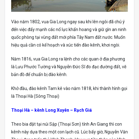
Vào năm 1802, vua Gia Long ngay sau khi lên ngôi đã chú ý
đến việc đẩy mạnh các nổ lực khẩn hoang và giữ gìn an ninh
quốc phòng tại vùng đất mới phía Tây Nam đất nước. Muốn
hiệu quả cần có kế hoạch và xúc tiến đào kênh, khơi ngòi.
Năm 1816, vua Gia Long ra lệnh cho các quan ở địa phương
là Lưu Phước Tường và Nguyễn Đức Sĩ đo đạc đường đất, vẽ
bản đồ để chuẩn bị đào kênh.
Khở đầu, đào kênh Tam kê vào năm 1818, khi thành hình gọi
là Thoại Hà (Sông Thoại)
Thoại Hà – kênh Long Xuyên – Rạch Giá
Theo bia đặt tại núi Sập (Thoại Sơn) tỉnh An Giang thì con
kênh này dựa theo một con lạch cũ. Lúc bấy giờ, Nguyễn Văn