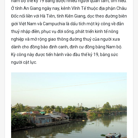
nam bộ thế kỷ 19 đang được nhiều người quan tâm, tìm hiểu.
Ở tỉnh An Giang ngày nay, kênh Vĩnh Tế thuộc địa phận Châu
Đốc nối liền với Hà Tiên, tỉnh Kiên Giang, dọc theo đường biên
giới Việt Nam và Campuchia là dấu tích một kỳ công về đẫn
thuỷ nhập điền, phục vụ đời sống, phát triển kinh tế nông
nghiệp và mở rộng giao thông đường thuỷ của người xưa
dành cho đồng bào định canh, định cư đồng bằng Nam bộ.
Kỳ công này được tiến hành vào đầu thế kỷ 19, bằng sức
người cật lực.